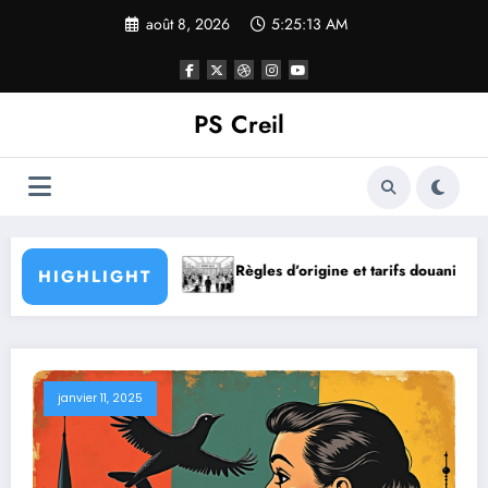
Aller
août 8, 2026
5:25:15 AM
au
contenu
PS Creil
Règles d’origine et tarifs douaniers
Mission de certifica
HIGHLIGHT
janvier 11, 2025