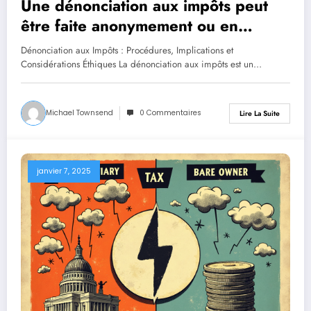
Une dénonciation aux impôts peut
être faite anonymement ou en
fournissant des preuves détaillées.
Dénonciation aux Impôts : Procédures, Implications et
Considérations Éthiques La dénonciation aux impôts est un…
Michael Townsend
0 Commentaires
Lire La Suite
janvier 7, 2025