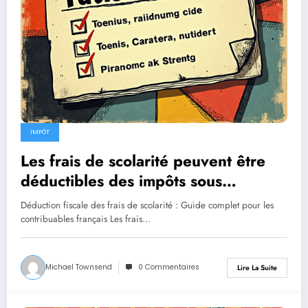
IMPÔT
Les frais de scolarité peuvent être
déductibles des impôts sous
certaines conditions spécifiques.
Déduction fiscale des frais de scolarité : Guide complet pour les
contribuables français Les frais…
Michael Townsend
0 Commentaires
Lire La Suite