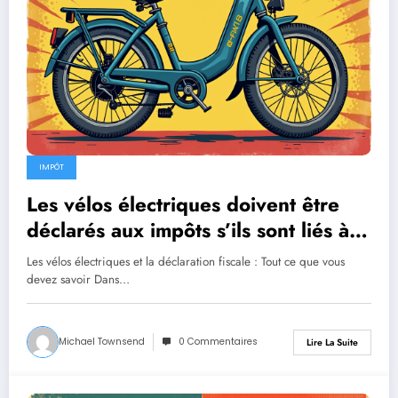
IMPÔT
Les vélos électriques doivent être
déclarés aux impôts s’ils sont liés à
une activité professionnelle.
Les vélos électriques et la déclaration fiscale : Tout ce que vous
devez savoir Dans…
Michael Townsend
0 Commentaires
Lire La Suite