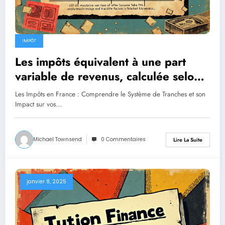
IMPÔT
Les impôts équivalent à une part
variable de revenus, calculée selon
des tranches spécifiques.
Les Impôts en France : Comprendre le Système de Tranches et son
Impact sur vos…
Michael Townsend
0 Commentaires
Lire La Suite
janvier 8, 2025