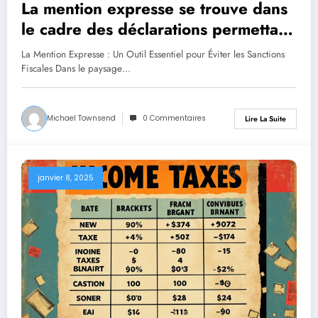
La mention expresse se trouve dans
le cadre des déclarations permettant
d’éviter des sanctions fiscales.
La Mention Expresse : Un Outil Essentiel pour Éviter les Sanctions
Fiscales Dans le paysage…
Michael Townsend
0 Commentaires
Lire La Suite
janvier 8, 2025