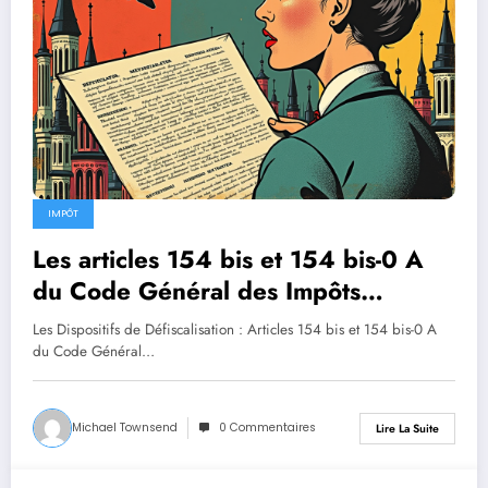
IMPÔT
Les articles 154 bis et 154 bis-0 A
du Code Général des Impôts
concernent les dispositifs de
Les Dispositifs de Défiscalisation : Articles 154 bis et 154 bis-0 A
défiscalisation.
du Code Général…
Michael Townsend
0 Commentaires
Lire La Suite