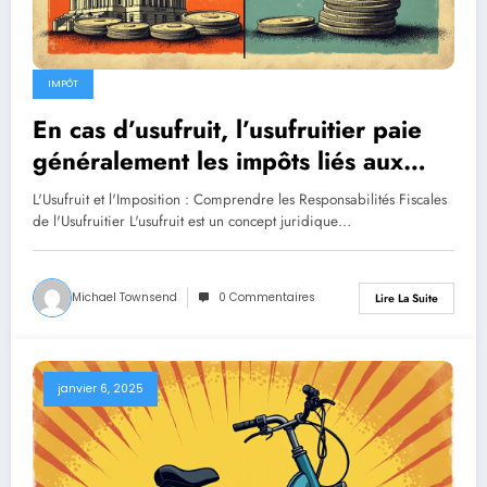
IMPÔT
En cas d’usufruit, l’usufruitier paie
généralement les impôts liés aux
revenus générés par le bien.
L'Usufruit et l'Imposition : Comprendre les Responsabilités Fiscales
de l'Usufruitier L'usufruit est un concept juridique…
Michael Townsend
0 Commentaires
Lire La Suite
janvier 6, 2025