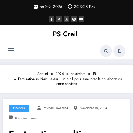
Aller
août 9, 2026
2:23:29 PM
au
contenu
PS Creil
Accueil
2024
novembre
15
Facturation multi-utilisateur : un outil pour améliorer la collaboration
entre services
Finances
Michael Townsend
Novembre 15, 2024
0 Commentaires