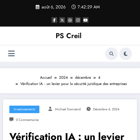
Aller
août 6, 2026
7:42:30 AM
au
contenu
PS Creil
Accueil
2024
décembre
4
Vérification IA : un levier pour la sécurité juridique des entreprises
Investissements
Michael Townsend
Décembre 4, 2024
0 Commentaires
Vérification IA : un levier