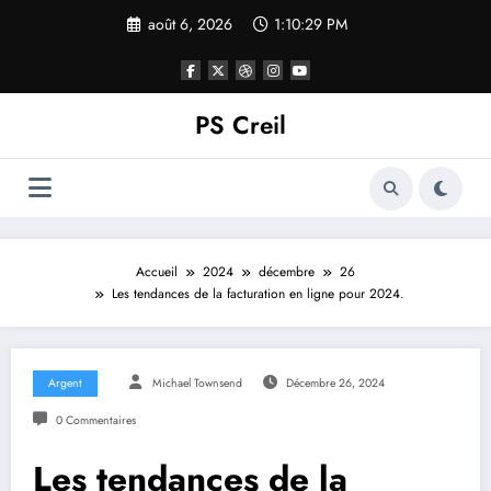
Aller
août 6, 2026
1:10:30 PM
au
contenu
PS Creil
Accueil
2024
décembre
26
Les tendances de la facturation en ligne pour 2024.
Argent
Michael Townsend
Décembre 26, 2024
0 Commentaires
Les tendances de la