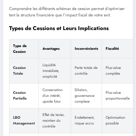
Comprendre les différents schémas de cession permet d’optimiser
tant la structure financière que l’impact fiscal de votre exit.
Types de Cessions et Leurs Implications
Type de
Avantages
Inconvénients
Fiscalité
Cession
Liquidité
Cession
Perte totale de
Plus-value
immédiate,
Totale
contrôle
complète
simplicité
Conservation
Dilution,
Cession
Plus-value
d’un intérêt,
gouvernance
Partielle
proportionnelle
upside futur
complexe
Effet de levier,
LBO
Endettement,
Optimisation
maintien du
Management
risque accru
possible
contrôle