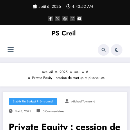
Aller
août 6, 2026
4:43:53 AM
au
contenu
PS Creil
Accueil
2025
mai
8
Private Equity : cession de start-up et plus-values
Établir Un Budget Prévisionnel
Michael Townsend
Mai 8, 2025
0 Commentaires
Private Equity : cession de