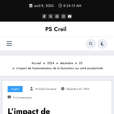
Aller
août 8, 2026
8:24:14 AM
au
contenu
PS Creil
Accueil
2024
décembre
25
L’impact de l’automatisation de la facturation sur votre productivité.
Argent
Michael Townsend
Décembre 25, 2024
0 Commentaires
L’impact de